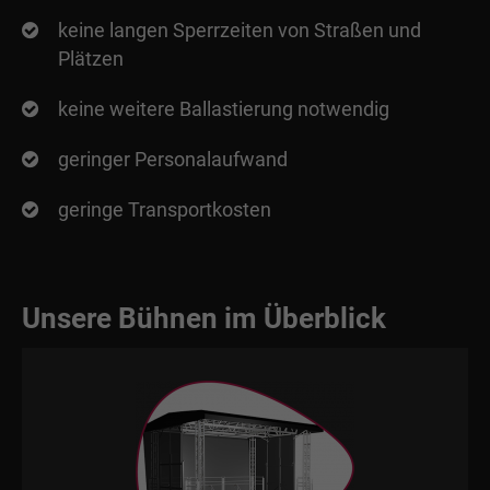
Drop us a line
keine langen Sperrzeiten von Straßen und
info@yourdomain.com
Plätzen
About us
keine weitere Ballastierung notwendig
Lorem ipsum dolor sit amet, consectetuer adipiscing
geringer Personalaufwand
elit.
geringe Transportkosten
Aenean commodo ligula eget dolor. Aenean massa.
Cum sociis natoque penatibus et magnis dis
parturient montes, nascetur ridiculus mus. Donec
quam felis, ultricies nec.
Unsere Bühnen im Überblick